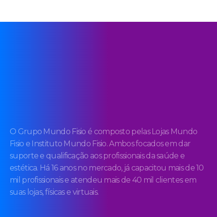
O Grupo Mundo Fisio é composto pelas Lojas Mundo
Fisio e Instituto Mundo Fisio. Ambos focados em dar
suporte e qualificação aos profissionais da saúde e
estética. Há 16 anos no mercado, já capacitou mais de 10
mil profissionais e atendeu mais de 40 mil clientes em
suas lojas, físicas e virtuais.