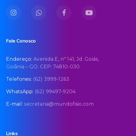
Fale Conosco
Endereço:
Avenida E, nº 141, Jd. Goiás,
Goiânia – GO. CEP: 74810-030.
Telefones:
(62) 3999-1263
WhatsApp:
(62) 99497-9204
E-mail:
secretaria@mundofisio.com
Links