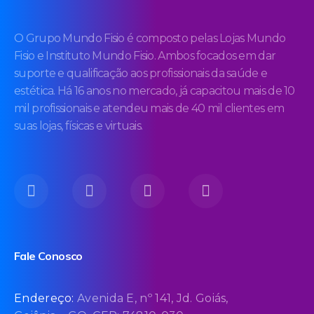
O Grupo Mundo Fisio é composto pelas Lojas Mundo
Fisio e Instituto Mundo Fisio. Ambos focados em dar
suporte e qualificação aos profissionais da saúde e
estética. Há 16 anos no mercado, já capacitou mais de 10
mil profissionais e atendeu mais de 40 mil clientes em
suas lojas, físicas e virtuais.
Fale Conosco
Endereço:
Avenida E, nº 141, Jd. Goiás,