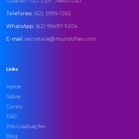
Goiânia – GO. CEP: 74810-030.
Telefones:
(62) 3999-1263
WhatsApp:
(62) 99497-9204
E-mail:
secretaria@mundofisio.com
Links
Home
Sobre
Cursos
EAD
Pós-Graduações
Blog