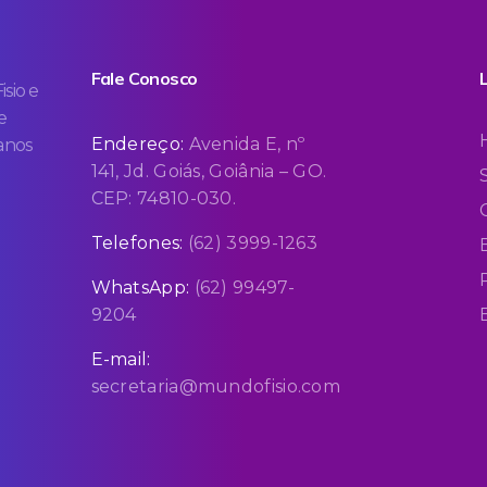
Fale Conosco
sio e
e
Endereço:
Avenida E, nº
 anos
141, Jd. Goiás, Goiânia – GO.
CEP: 74810-030.
Telefones:
(62) 3999-1263
WhatsApp:
(62) 99497-
9204
E-mail:
secretaria@mundofisio.com