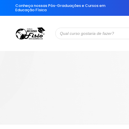
Conheça nossas Pós-Graduações e Cursos em
E
d
u
c
a
ç
ã
o
F
í
s
i
c
a