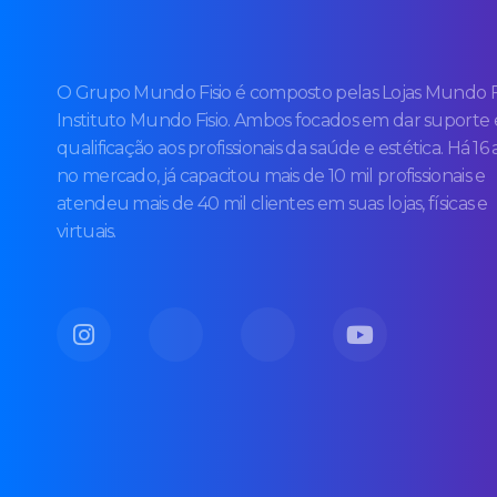
O Grupo Mundo Fisio é composto pelas Lojas Mundo Fi
Instituto Mundo Fisio. Ambos focados em dar suporte 
qualificação aos profissionais da saúde e estética. Há 16
no mercado, já capacitou mais de 10 mil profissionais e
atendeu mais de 40 mil clientes em suas lojas, físicas e
virtuais.