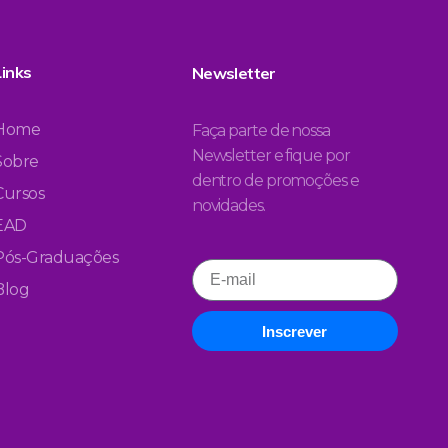
Links
Newsletter
Home
Faça parte de nossa
Newsletter e fique por
Sobre
dentro de promoções e
Cursos
novidades.
EAD
Pós-Graduações
Blog
Inscrever