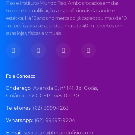
Fisio e Instituto Mundo Fisio. Ambos focados em dar
suporte e qualificação aos profissionais da saúde e
estética. Há 16 anos no mercado, já capacitou mais de 10
mil profissionais e atendeu mais de 40 mil clientes em
suas lojas, físicas e virtuais.
Fale Conosco
Endereço:
Avenida E, nº 141, Jd. Goiás,
Goiânia – GO. CEP: 74810-030.
Telefones:
(62) 3999-1263
WhatsApp:
(62) 99497-9204
E-mail:
secretaria@mundofisio.com