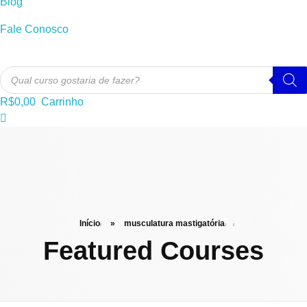
Blog
Fale Conosco
Pesquisar
produtos
R$
0,00
Carrinho
Início
»
musculatura mastigatória
Featured Courses