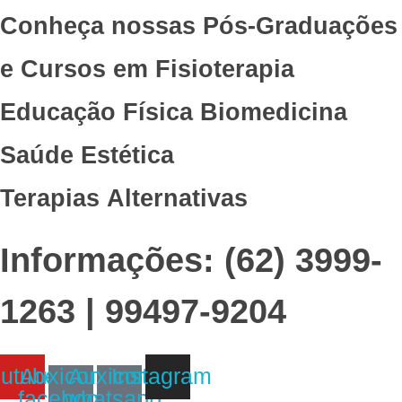
Conheça nossas Pós-Graduações
e Cursos em
Fisioterapia
Educação Física
Biomedicina
Saúde
Estética
Terapias Alternativas
Informações: (62) 3999-
1263 | 99497-9204
utube
Auxicon-
Auxicon-
Instagram
facebook
whatsapp