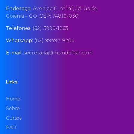
Endereço:
Avenida E, nº 141, Jd. Goiás,
Goiânia – GO. CEP: 74810-030.
Telefones:
(62) 3999-1263
WhatsApp:
(62) 99497-9204
E-mail:
secretaria@mundofisio.com
Links
Home
Sobre
Cursos
EAD