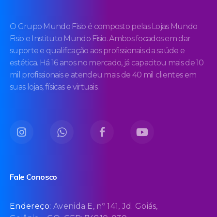
O Grupo Mundo Fisio é composto pelas Lojas Mundo
Fisio e Instituto Mundo Fisio. Ambos focados em dar
suporte e qualificação aos profissionais da saúde e
estética. Há 16 anos no mercado, já capacitou mais de 10
mil profissionais e atendeu mais de 40 mil clientes em
suas lojas, físicas e virtuais.
Fale Conosco
Endereço:
Avenida E, nº 141, Jd. Goiás,