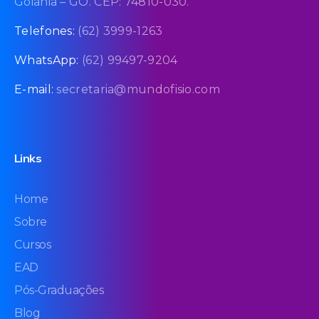
Goiânia – GO. CEP: 74810-030.
Telefones:
(62) 3999-1263
WhatsApp:
(62) 99497-9204
E-mail:
secretaria@mundofisio.com
Links
Home
Sobre
Cursos
EAD
Pós-Graduações
Blog