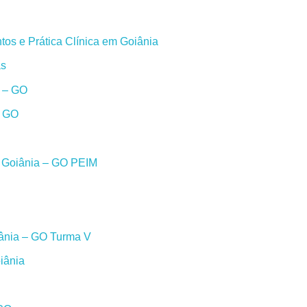
os e Prática Clínica em Goiânia
as
a – GO
– GO
m Goiânia – GO PEIM
iânia – GO Turma V
iânia