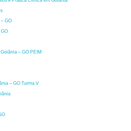
os e Prática Clínica em Goiânia
as
a – GO
– GO
m Goiânia – GO PEIM
iânia – GO Turma V
iânia
 GO