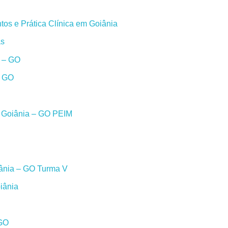
os e Prática Clínica em Goiânia
as
a – GO
– GO
m Goiânia – GO PEIM
iânia – GO Turma V
iânia
 GO