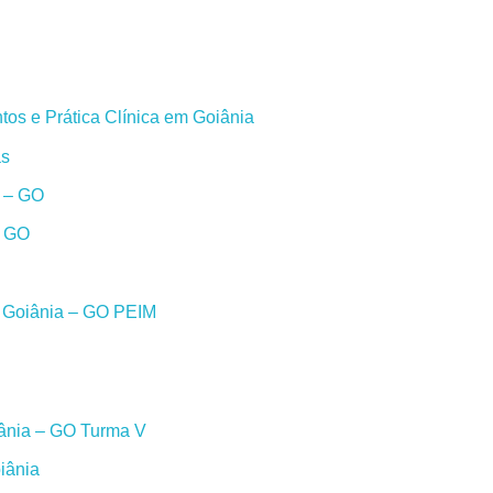
os e Prática Clínica em Goiânia
as
a – GO
– GO
m Goiânia – GO PEIM
iânia – GO Turma V
iânia