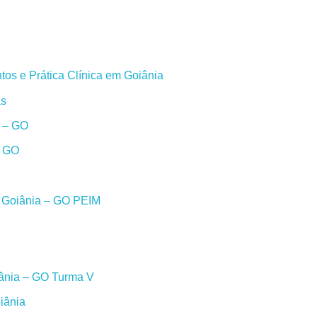
os e Prática Clínica em Goiânia
as
a – GO
– GO
m Goiânia – GO PEIM
iânia – GO Turma V
iânia