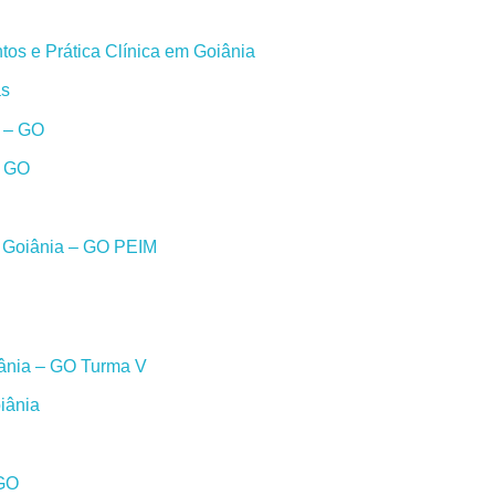
os e Prática Clínica em Goiânia
as
a – GO
– GO
m Goiânia – GO PEIM
iânia – GO Turma V
iânia
 GO