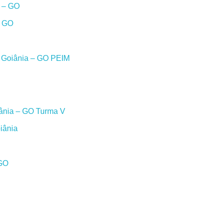
a – GO
– GO
m Goiânia – GO PEIM
iânia – GO Turma V
iânia
 GO