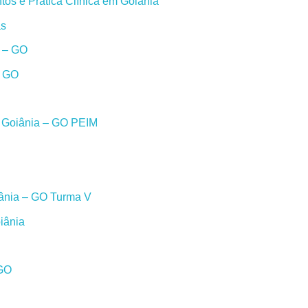
os e Prática Clínica em Goiânia
as
a – GO
– GO
m Goiânia – GO PEIM
iânia – GO Turma V
iânia
 GO