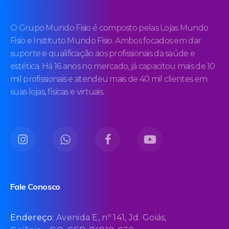
O Grupo Mundo Fisio é composto pelas Lojas Mundo
Fisio e Instituto Mundo Fisio. Ambos focados em dar
suporte e qualificação aos profissionais da saúde e
estética. Há 16 anos no mercado, já capacitou mais de 10
mil profissionais e atendeu mais de 40 mil clientes em
suas lojas, físicas e virtuais.
Fale Conosco
Endereço:
Avenida E, nº 141, Jd. Goiás,