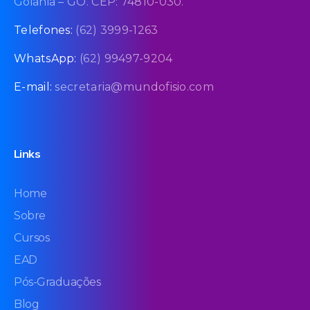
Goiânia – GO. CEP: 74810-030.
Telefones:
(62) 3999-1263
WhatsApp:
(62) 99497-9204
E-mail:
secretaria@mundofisio.com
Links
Home
Sobre
Cursos
EAD
Pós-Graduações
Blog