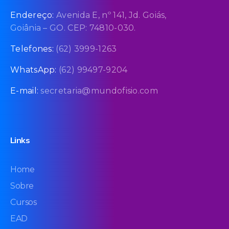
Endereço:
Avenida E, nº 141, Jd. Goiás,
Goiânia – GO. CEP: 74810-030.
Telefones:
(62) 3999-1263
WhatsApp:
(62) 99497-9204
E-mail:
secretaria@mundofisio.com
Links
Home
Sobre
Cursos
EAD