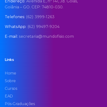
Endereço:
Avenida E, nº 141, Jd. Goiás,
Goiânia – GO. CEP: 74810-030.
Telefones:
(62) 3999-1263
WhatsApp:
(62) 99497-9204
E-mail:
secretaria@mundofisio.com
Links
Home
Sobre
Cursos
EAD
Pós-Graduações