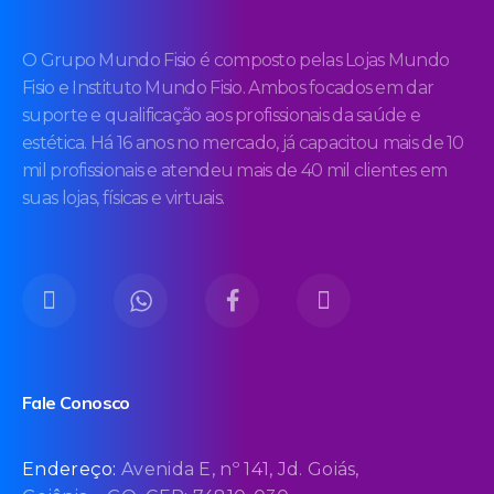
O Grupo Mundo Fisio é composto pelas Lojas Mundo
Fisio e Instituto Mundo Fisio. Ambos focados em dar
suporte e qualificação aos profissionais da saúde e
estética. Há 16 anos no mercado, já capacitou mais de 10
mil profissionais e atendeu mais de 40 mil clientes em
suas lojas, físicas e virtuais.
Fale Conosco
Endereço:
Avenida E, nº 141, Jd. Goiás,