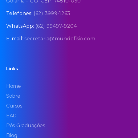
Goiânia – GO. CEP: 74810-030.
Telefones:
(62) 3999-1263
WhatsApp:
(62) 99497-9204
E-mail:
secretaria@mundofisio.com
Links
Home
Sobre
Cursos
EAD
Pós-Graduações
Blog