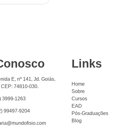
 Conosco
Links
nida E, nº 141, Jd. Goiás,
Home
. CEP: 74810-030.
Sobre
) 3999-1263
Cursos
EAD
2) 99497-9204
Pós-Graduações
Blog
aria@mundofisio.com