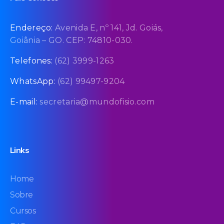
Endereço:
Avenida E, nº 141, Jd. Goiás,
Goiânia – GO. CEP: 74810-030.
Telefones:
(62) 3999-1263
WhatsApp:
(62) 99497-9204
E-mail:
secretaria@mundofisio.com
Links
Home
Sobre
Cursos