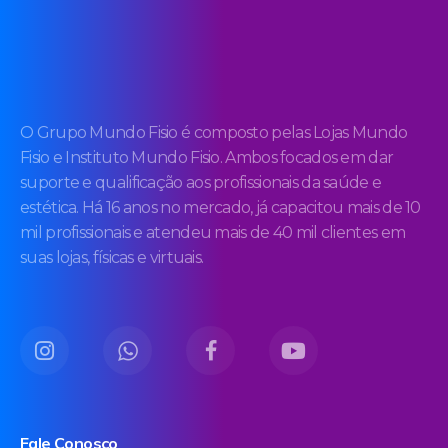
O Grupo Mundo Fisio é composto pelas Lojas Mundo
Fisio e Instituto Mundo Fisio. Ambos focados em dar
suporte e qualificação aos profissionais da saúde e
estética. Há 16 anos no mercado, já capacitou mais de 10
mil profissionais e atendeu mais de 40 mil clientes em
suas lojas, físicas e virtuais.
Fale Conosco