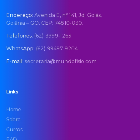
Endereço:
Avenida E, nº 141, Jd. Goiás,
Goiânia – GO. CEP: 74810-030.
Telefones:
(62) 3999-1263
WhatsApp:
(62) 99497-9204
E-mail:
secretaria@mundofisio.com
Links
Home
Sobre
Cursos
EAD