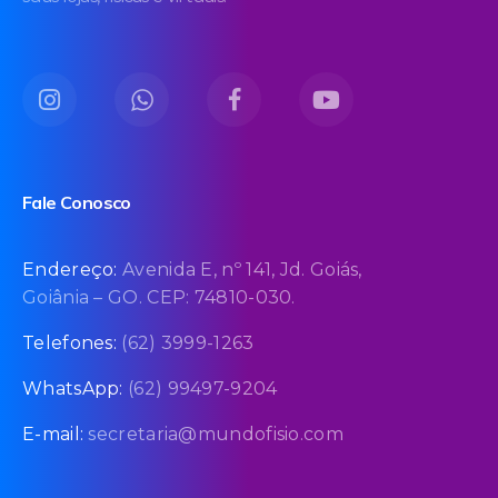
Fale Conosco
Endereço:
Avenida E, nº 141, Jd. Goiás,
Goiânia – GO. CEP: 74810-030.
Telefones:
(62) 3999-1263
WhatsApp:
(62) 99497-9204
E-mail:
secretaria@mundofisio.com