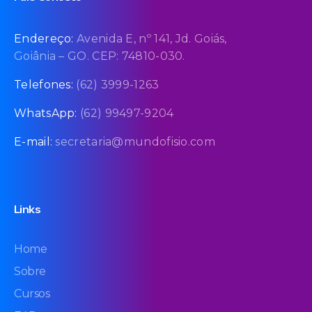
Endereço:
Avenida E, nº 141, Jd. Goiás,
Goiânia – GO. CEP: 74810-030.
Telefones:
(62) 3999-1263
WhatsApp:
(62) 99497-9204
E-mail:
secretaria@mundofisio.com
Links
Home
Sobre
Cursos