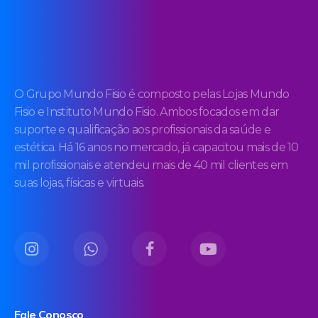
O Grupo Mundo Fisio é composto pelas Lojas Mundo
Fisio e Instituto Mundo Fisio. Ambos focados em dar
suporte e qualificação aos profissionais da saúde e
estética. Há 16 anos no mercado, já capacitou mais de 10
mil profissionais e atendeu mais de 40 mil clientes em
suas lojas, físicas e virtuais.
Fale Conosco