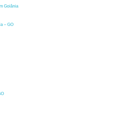
em Goiânia
ia – GO
GO