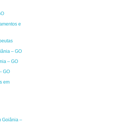
GO
damentos e
peutas
oiânia – GO
ânia – GO
 – GO
os em
m Goiânia –