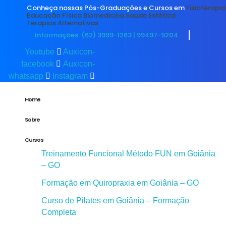
Conheça nossas Pós-Graduações e Cursos em
Fisioterapia
Educação Física
Biomedicina
Saúde
Estética
Terapias Alternativas
Informações: (62) 3999-1263 | 99497-9204
Youtube
Auxicon-
facebook
Auxicon-
whatsapp
Instagram
Home
Sobre
Cursos
Treinamento Funcional Método FUN em Goiânia
– GO
Formação em Quiropraxia em Goiânia – GO
Curso de Pilates em Goiânia – Formação
Completa