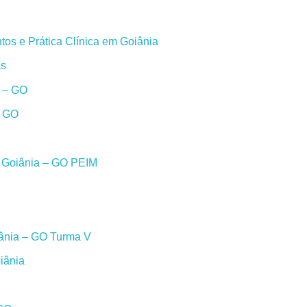
os e Prática Clínica em Goiânia
as
a – GO
– GO
m Goiânia – GO PEIM
iânia – GO Turma V
iânia