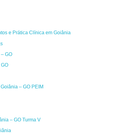
os e Prática Clínica em Goiânia
as
a – GO
– GO
m Goiânia – GO PEIM
iânia – GO Turma V
iânia