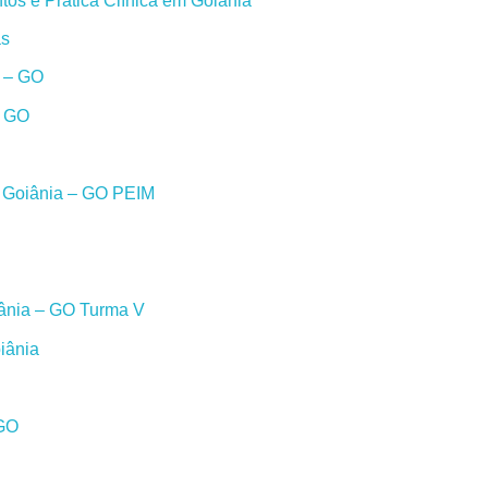
os e Prática Clínica em Goiânia
as
a – GO
– GO
m Goiânia – GO PEIM
iânia – GO Turma V
iânia
 GO