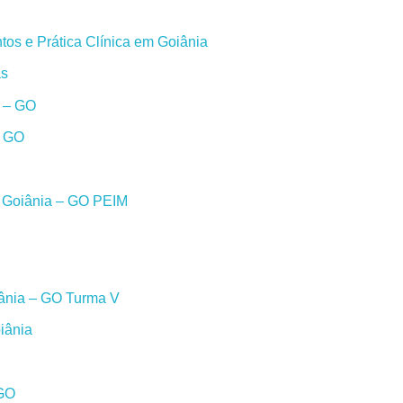
os e Prática Clínica em Goiânia
as
a – GO
– GO
m Goiânia – GO PEIM
iânia – GO Turma V
iânia
 GO