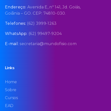
Endereço:
Avenida E, nº 141, Jd. Goiás,
Goiânia – GO. CEP: 74810-030.
Telefones:
(62) 3999-1263
WhatsApp:
(62) 99497-9204
E-mail:
secretaria@mundofisio.com
Links
Home
Sobre
Cursos
EAD