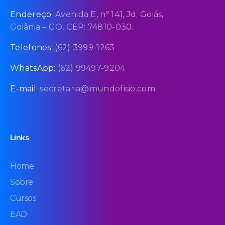
Endereço:
Avenida E, nº 141, Jd. Goiás,
Goiânia – GO. CEP: 74810-030.
Telefones:
(62) 3999-1263
WhatsApp:
(62) 99497-9204
E-mail:
secretaria@mundofisio.com
Links
Home
Sobre
Cursos
EAD