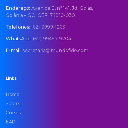
Endereço:
Avenida E, nº 141, Jd. Goiás,
Goiânia – GO. CEP: 74810-030.
Telefones:
(62) 3999-1263
WhatsApp:
(62) 99497-9204
E-mail:
secretaria@mundofisio.com
Links
Home
Sobre
Cursos
EAD