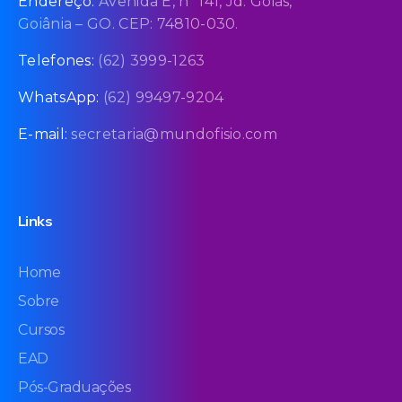
Endereço:
Avenida E, nº 141, Jd. Goiás,
Goiânia – GO. CEP: 74810-030.
Telefones:
(62) 3999-1263
WhatsApp:
(62) 99497-9204
E-mail:
secretaria@mundofisio.com
Links
Home
Sobre
Cursos
EAD
Pós-Graduações