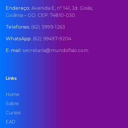
Endereço:
Avenida E, nº 141, Jd. Goiás,
Goiânia – GO. CEP: 74810-030.
Telefones:
(62) 3999-1263
WhatsApp:
(62) 99497-9204
E-mail:
secretaria@mundofisio.com
Links
Home
Sobre
Cursos
EAD