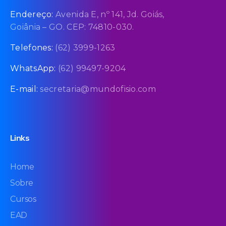
Endereço:
Avenida E, nº 141, Jd. Goiás,
Goiânia – GO. CEP: 74810-030.
Telefones:
(62) 3999-1263
WhatsApp:
(62) 99497-9204
E-mail:
secretaria@mundofisio.com
Links
Home
Sobre
Cursos
EAD