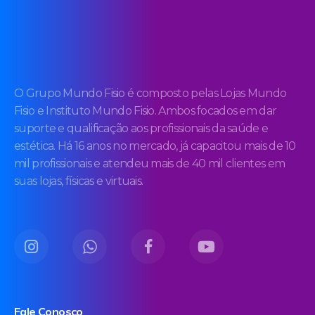
O Grupo Mundo Fisio é composto pelas Lojas Mundo
Fisio e Instituto Mundo Fisio. Ambos focados em dar
suporte e qualificação aos profissionais da saúde e
estética. Há 16 anos no mercado, já capacitou mais de 10
mil profissionais e atendeu mais de 40 mil clientes em
suas lojas, físicas e virtuais.
Fale Conosco