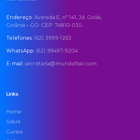
Endereço:
Avenida E, nº 141, Jd. Goiás,
Goiânia – GO. CEP: 74810-030.
Telefones:
(62) 3999-1263
WhatsApp:
(62) 99497-9204
E-mail:
secretaria@mundofisio.com
Links
Home
Sobre
Cursos