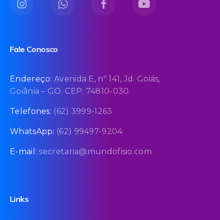
Fale Conosco
Endereço:
Avenida E, nº 141, Jd. Goiás,
Goiânia – GO. CEP: 74810-030.
Telefones:
(62) 3999-1263
WhatsApp:
(62) 99497-9204
E-mail:
secretaria@mundofisio.com
Links