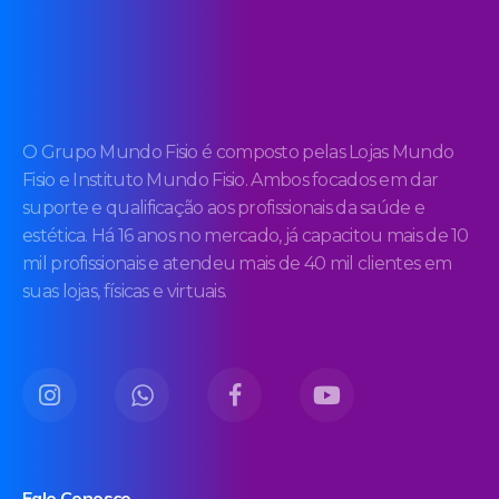
O Grupo Mundo Fisio é composto pelas Lojas Mundo
Fisio e Instituto Mundo Fisio. Ambos focados em dar
suporte e qualificação aos profissionais da saúde e
estética. Há 16 anos no mercado, já capacitou mais de 10
mil profissionais e atendeu mais de 40 mil clientes em
suas lojas, físicas e virtuais.
Fale Conosco