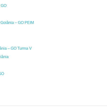
– GO
m Goiânia – GO PEIM
iânia – GO Turma V
iânia
 GO