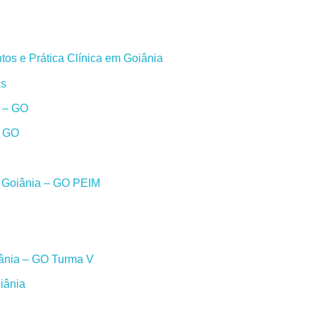
os e Prática Clínica em Goiânia
as
a – GO
– GO
m Goiânia – GO PEIM
iânia – GO Turma V
iânia