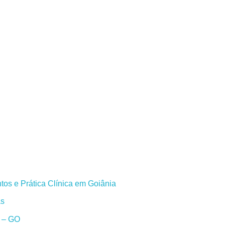
os e Prática Clínica em Goiânia
as
a – GO