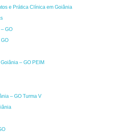
os e Prática Clínica em Goiânia
as
a – GO
– GO
m Goiânia – GO PEIM
iânia – GO Turma V
iânia
 GO