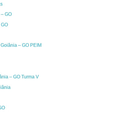
as
a – GO
– GO
m Goiânia – GO PEIM
iânia – GO Turma V
iânia
 GO